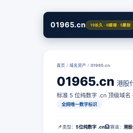
01965.cn
19长久 · 6顺禄 · 5聚财
首页
/
域名资产
/
01965.cn
01965.cn
港股代
标准 5 位纯数字 .cn 顶级域名
全网唯一数字标识
📌
🏦
类型：
5位纯数字 .cn
赛道：
港股