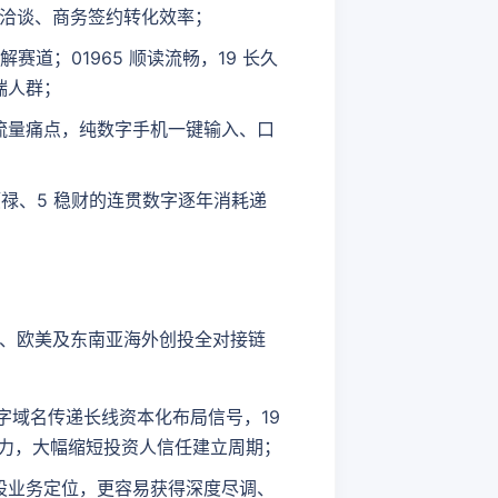
洽谈、商务签约转化效率；
道；01965 顺读流畅，19 长久
端人群；
流量痛点，纯数字手机一键输入、口
顺禄、5 稳财的连贯数字逐年消耗递
、欧美及东南亚海外创投全对接链
数字域名传递长线资本化布局信号，19
实力，大幅缩短投资人信任建立周期；
股业务定位，更容易获得深度尽调、