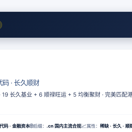
码 · 长久顺财
 · 19 长久基业 + 6 顺禄旺运 + 5 均衡聚财 · 
🌐
📈
代码 · 金融资本
后缀：
.cn 国内主流合规
属性：
稀缺 · 长久 · 顺