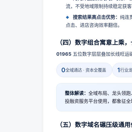
流，不受地域限制持续稳定获客
搜索结果高点击优势：
纯连
点击、进店咨询效率翻倍。
（四）数字组合寓意上乘，
01965
五位数字层层叠加长线旺运磁
0
1
全域通达 · 资本全覆盖
行业龙
整体解读：
全域布局、龙头领跑
投融资服务平台使用，都象征全
（五）数字域名碾压级通用