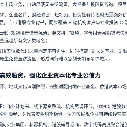
本市场业务，自动屏蔽无关泛流量，大幅提升投融资咨询、项目
 BP、企业名片、财经峰会、短视频、投资社群传播时无需额外讲解赛
极强，自带港股专业背书，同步覆盖 B 端机构客户与专业投资 C 
上涨：
规避拼音谐音混淆、英文拼写繁琐、字母组合易输错流失
量远超所有文字类域名；
交所五位数代码总量固定不可再生，同时搭载 19 长久基业、6 
原生免费直访流量，形成同行难以复刻长期竞争护城河。
向高效融资，强化企业资本化专业公信力
译、地域文化识别障碍，完整适配内地产业基金、香港资本市场
。
任：
商业计划书、线下募资路演、机构尽调环节，01965 港股
市全程顺畅、5 代表资金均衡稳健，全方位展现企业可持续经营
面向实业集团、私募机构、港股辅导券商，数字代码高度贴合港